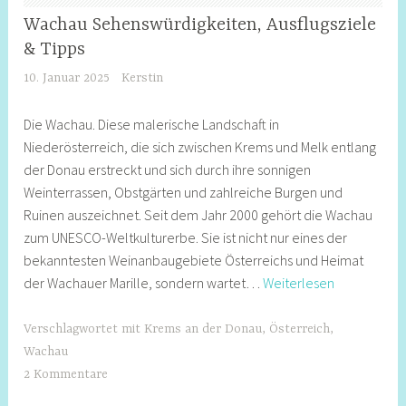
Wachau Sehenswürdigkeiten, Ausflugsziele
NIEDERÖSTERREICH
& Tipps
10. Januar 2025
Kerstin
Die Wachau. Diese malerische Landschaft in
Niederösterreich, die sich zwischen Krems und Melk entlang
der Donau erstreckt und sich durch ihre sonnigen
Weinterrassen, Obstgärten und zahlreiche Burgen und
Ruinen auszeichnet. Seit dem Jahr 2000 gehört die Wachau
zum UNESCO-Weltkulturerbe. Sie ist nicht nur eines der
bekanntesten Weinanbaugebiete Österreichs und Heimat
Wachau
der Wachauer Marille, sondern wartet…
Weiterlesen
Sehenswürd
Ausflugsziel
Verschlagwortet mit
Krems an der Donau
,
Österreich
,
&
Wachau
Tipps
2 Kommentare