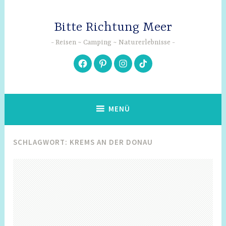
Zum
Inhalt
Bitte Richtung Meer
springen
Reisen ~ Camping ~ Naturerlebnisse
Facebook
Pinterest
Instagram
TikTok
MENÜ
SCHLAGWORT:
KREMS AN DER DONAU