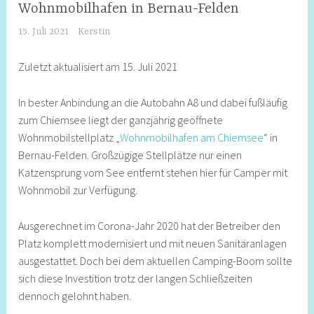
CAMPINGPLÄTZE
Wohnmobilhafen in Bernau-Felden
15. Juli 2021
Kerstin
Zuletzt aktualisiert am 15. Juli 2021
In bester Anbindung an die Autobahn A8 und dabei fußläufig
zum Chiemsee liegt der ganzjährig geöffnete
Wohnmobilstellplatz „
Wohnmobilhafen am Chiemsee
“ in
Bernau-Felden. Großzügige Stellplätze nur einen
Katzensprung vom See entfernt stehen hier für Camper mit
Wohnmobil zur Verfügung.
Ausgerechnet im Corona-Jahr 2020 hat der Betreiber den
Platz komplett modernisiert und mit neuen Sanitäranlagen
ausgestattet. Doch bei dem aktuellen Camping-Boom sollte
sich diese Investition trotz der langen Schließzeiten
dennoch gelohnt haben.