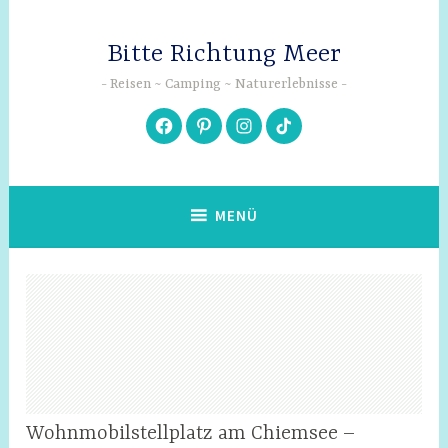
Zum
Inhalt
Bitte Richtung Meer
springen
Reisen ~ Camping ~ Naturerlebnisse
Facebook
Pinterest
Instagram
TikTok
MENÜ
STELLPLÄTZE &
Wohnmobilstellplatz am Chiemsee –