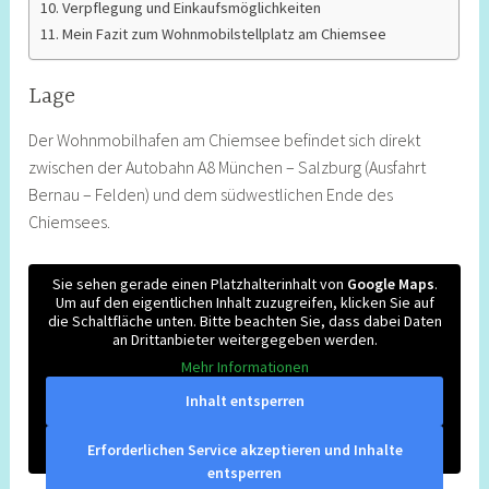
Verpflegung und Einkaufsmöglichkeiten
Mein Fazit zum Wohnmobilstellplatz am Chiemsee
Lage
Der Wohnmobilhafen am Chiemsee befindet sich direkt
zwischen der Autobahn A8 München – Salzburg (Ausfahrt
Bernau – Felden) und dem südwestlichen Ende des
Chiemsees.
Sie sehen gerade einen Platzhalterinhalt von
Google Maps
.
Um auf den eigentlichen Inhalt zuzugreifen, klicken Sie auf
die Schaltfläche unten. Bitte beachten Sie, dass dabei Daten
an Drittanbieter weitergegeben werden.
Mehr Informationen
Inhalt entsperren
Erforderlichen Service akzeptieren und Inhalte
entsperren