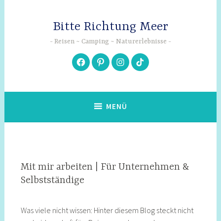
Zum
Inhalt
Bitte Richtung Meer
springen
Reisen ~ Camping ~ Naturerlebnisse
Facebook
Pinterest
Instagram
TikTok
MENÜ
Mit mir arbeiten | Für Unternehmen &
Selbstständige
Was viele nicht wissen: Hinter diesem Blog steckt nicht