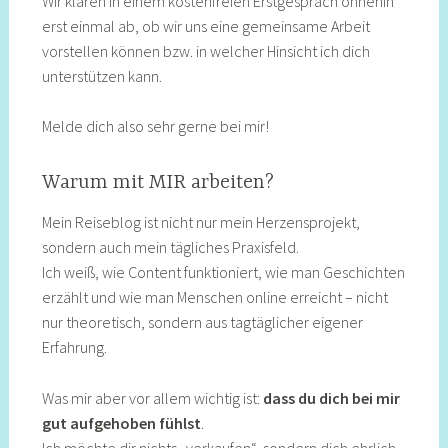
Wir klären in einem kostenfreien Erstgespräch ohnehin
erst einmal ab, ob wir uns eine gemeinsame Arbeit
vorstellen können bzw. in welcher Hinsicht ich dich
unterstützen kann.
Melde dich also sehr gerne bei mir!
Warum mit MIR arbeiten?
Mein Reiseblog ist nicht nur mein Herzensprojekt,
sondern auch mein tägliches Praxisfeld.
Ich weiß, wie Content funktioniert, wie man Geschichten
erzählt und wie man Menschen online erreicht – nicht
nur theoretisch, sondern aus tagtäglicher eigener
Erfahrung.
Was mir aber vor allem wichtig ist:
dass du dich bei mir
gut aufgehoben fühlst
.
Ich möchte dir nichts „verkaufen“, sondern dich ehrlich